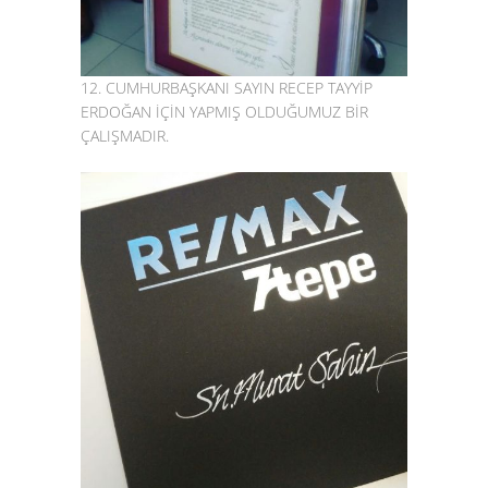
12. CUMHURBAŞKANI SAYIN RECEP TAYYİP
ERDOĞAN İÇİN YAPMIŞ OLDUĞUMUZ BİR
ÇALIŞMADIR.