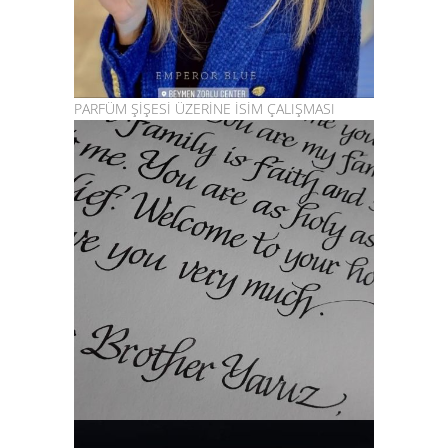
PARFÜM ŞİŞESİ ÜZERİNE İSİM ÇALIŞMASI