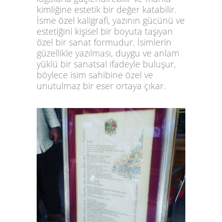
kimliğine estetik bir değer katabilir.
İsme özel kaligrafi, yazının gücünü ve
estetiğini kişisel bir boyuta taşıyan
özel bir sanat formudur. İsimlerin
güzellikle yazılması, duygu ve anlam
yüklü bir sanatsal ifadeyle buluşur,
böylece isim sahibine özel ve
unutulmaz bir eser ortaya çıkar.